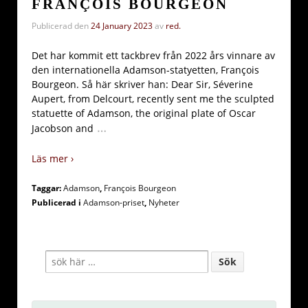
FRANÇOIS BOURGEON
Publicerad den
24 January 2023
av
red.
Det har kommit ett tackbrev från 2022 års vinnare av
den internationella Adamson-statyetten, François
Bourgeon. Så här skriver han: Dear Sir, Séverine
Aupert, from Delcourt, recently sent me the sculpted
statuette of Adamson, the original plate of Oscar
…
Jacobson and
Läs mer ›
Taggar:
Adamson
,
François Bourgeon
Publicerad i
Adamson-priset
,
Nyheter