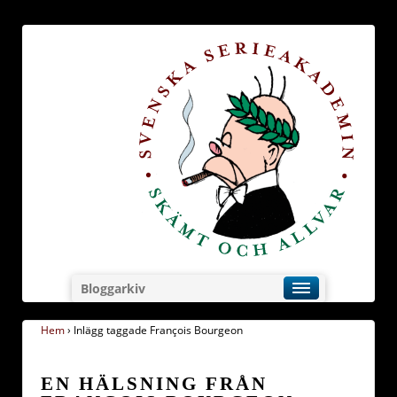
Bloggarkiv
Hem
›
Inlägg taggade François Bourgeon
EN HÄLSNING FRÅN