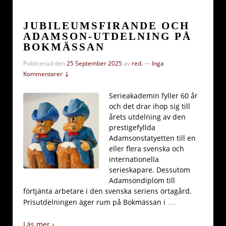
JUBILEUMSFIRANDE OCH
ADAMSON-UTDELNING PÅ
BOKMÄSSAN
Publicerad den
25 September 2025
av
red.
—
Inga
Kommentarer ↓
Serieakademin fyller 60 år
och det drar ihop sig till
årets utdelning av den
prestigefyllda
Adamsonstatyetten till en
eller flera svenska och
internationella
serieskapare. Dessutom
Adamsondiplom till
förtjänta arbetare i den svenska seriens örtagård.
…
Prisutdelningen äger rum på Bokmässan i
Läs mer ›