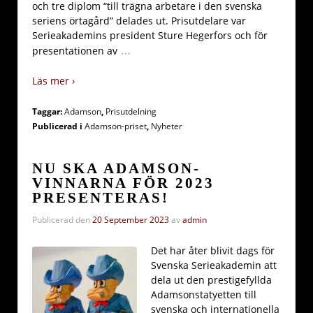
och tre diplom “till trägna arbetare i den svenska
seriens örtagård” delades ut. Prisutdelare var
Serieakademins president Sture Hegerfors och för
…
presentationen av
Läs mer ›
Taggar:
Adamson
,
Prisutdelning
Publicerad i
Adamson-priset
,
Nyheter
NU SKA ADAMSON-
VINNARNA FÖR 2023
PRESENTERAS!
Publicerad den
20 September 2023
av
admin
Det har åter blivit dags för
Svenska Serieakademin att
dela ut den prestigefyllda
Adamsonstatyetten till
svenska och internationella