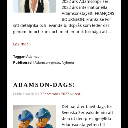
2022 års Adamsonpriser.
2022 års internationella
Adamsonstayett FRANÇOIS
BOURGEON, Frankrike För
sitt detaljrika och levande bildspråk som leder oss
…
genom tid och rum, och med en unik förmåga att
Läs mer ›
Taggar:
Adamson
Publicerad i
Adamson-priset
,
Nyheter
ADAMSON-DAGS!
Publicerad den
19 September 2022
av
red.
Det har åter blivit dags för
Svenska Serieakademin att
dela ut den prestigefyllda
Adamsonstatyetten till