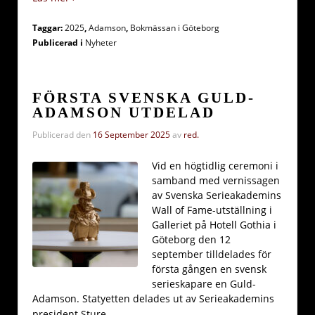
Taggar:
2025
,
Adamson
,
Bokmässan i Göteborg
Publicerad i
Nyheter
FÖRSTA SVENSKA GULD-
ADAMSON UTDELAD
Publicerad den
16 September 2025
av
red.
Vid en högtidlig ceremoni i
samband med vernissagen
av Svenska Serieakademins
Wall of Fame-utställning i
Galleriet på Hotell Gothia i
Göteborg den 12
september tilldelades för
första gången en svensk
serieskapare en Guld-
Adamson. Statyetten delades ut av Serieakademins
…
president Sture