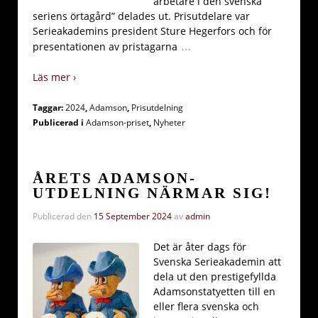
arbetare i den svenska
seriens örtagård” delades ut. Prisutdelare var
Serieakademins president Sture Hegerfors och för
…
presentationen av pristagarna
Läs mer ›
Taggar:
2024
,
Adamson
,
Prisutdelning
Publicerad i
Adamson-priset
,
Nyheter
ÅRETS ADAMSON-
UTDELNING NÄRMAR SIG!
Publicerad den
15 September 2024
av
admin
Det är åter dags för
Svenska Serieakademin att
dela ut den prestigefyllda
Adamsonstatyetten till en
eller flera svenska och