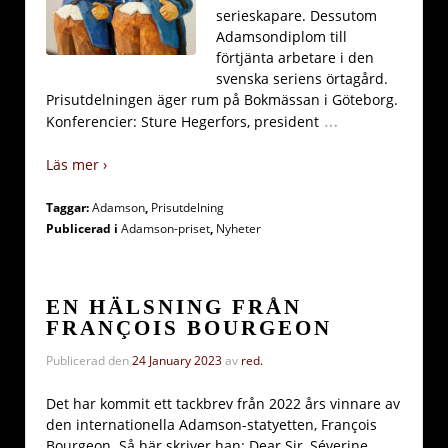
serieskapare. Dessutom
Adamsondiplom till
förtjänta arbetare i den
svenska seriens örtagård.
Prisutdelningen äger rum på Bokmässan i Göteborg.
…
Konferencier: Sture Hegerfors, president
Läs mer ›
Taggar:
Adamson
,
Prisutdelning
Publicerad i
Adamson-priset
,
Nyheter
EN HÄLSNING FRÅN
FRANÇOIS BOURGEON
Publicerad den
24 January 2023
av
red.
Det har kommit ett tackbrev från 2022 års vinnare av
den internationella Adamson-statyetten, François
Bourgeon. Så här skriver han: Dear Sir, Séverine