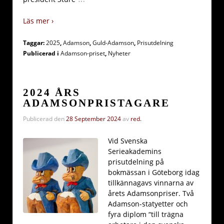
Läs mer ›
Taggar:
2025
,
Adamson
,
Guld-Adamson
,
Prisutdelning
Publicerad i
Adamson-priset
,
Nyheter
2024 ÅRS
ADAMSONPRISTAGARE
Publicerad den
28 September 2024
av
red.
Vid Svenska
Serieakademins
prisutdelning på
bokmässan i Göteborg idag
tillkännagavs vinnarna av
årets Adamsonpriser. Två
Adamson-statyetter och
fyra diplom “till trägna