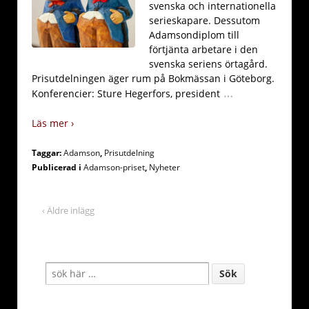
svenska och internationella
serieskapare. Dessutom
Adamsondiplom till
förtjänta arbetare i den
svenska seriens örtagård.
Prisutdelningen äger rum på Bokmässan i Göteborg.
…
Konferencier: Sture Hegerfors, president
Läs mer ›
Taggar:
Adamson
,
Prisutdelning
Publicerad i
Adamson-priset
,
Nyheter
‹ Äldre inlägg