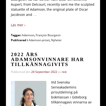
Aupert, from Delcourt, recently sent me the sculpted
statuette of Adamson, the original plate of Oscar
…
Jacobson and
Läs mer ›
Taggar:
Adamson
,
François Bourgeon
Publicerad i
Adamson-priset
,
Nyheter
2022 ÅRS
ADAMSONVINNARE HAR
TILLKÄNNAGIVITS
Publicerad den
24 September 2022
av
red.
Vid Svenska
Serieakademins
prisutdelning på
bokmässan i Göteborg
tillkännagavs vinnarna av