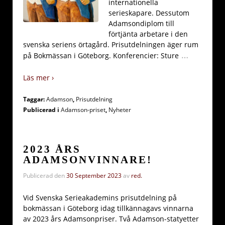
internationella
serieskapare. Dessutom
Adamsondiplom till
förtjänta arbetare i den
svenska seriens örtagård. Prisutdelningen äger rum
…
på Bokmässan i Göteborg. Konferencier: Sture
Läs mer ›
Taggar:
Adamson
,
Prisutdelning
Publicerad i
Adamson-priset
,
Nyheter
2023 ÅRS
ADAMSONVINNARE!
Publicerad den
30 September 2023
av
red.
Vid Svenska Serieakademins prisutdelning på
bokmässan i Göteborg idag tillkännagavs vinnarna
av 2023 års Adamsonpriser. Två Adamson-statyetter