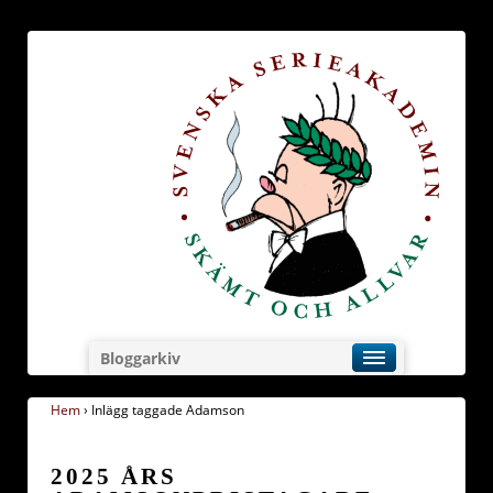
Bloggarkiv
Hem
›
Inlägg taggade Adamson
2025 ÅRS