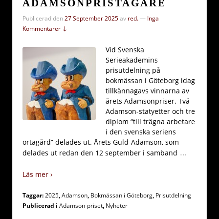
ADAMSONPRISTAGARE
Publicerad den
27 September 2025
av
red.
—
Inga
Kommentarer ↓
Vid Svenska
Serieakademins
prisutdelning på
bokmässan i Göteborg idag
tillkännagavs vinnarna av
årets Adamsonpriser. Två
Adamson-statyetter och tre
diplom “till trägna arbetare
i den svenska seriens
örtagård” delades ut. Årets Guld-Adamson, som
…
delades ut redan den 12 september i samband
Läs mer ›
Taggar:
2025
,
Adamson
,
Bokmässan i Göteborg
,
Prisutdelning
Publicerad i
Adamson-priset
,
Nyheter