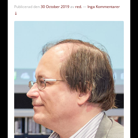
Publicerad den
30 October 2019
av
red.
—
Inga Kommentarer
↓