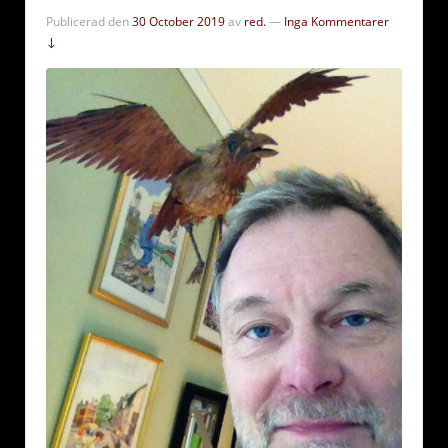
Publicerad den
30 October 2019
av
red.
—
Inga Kommentarer
↓