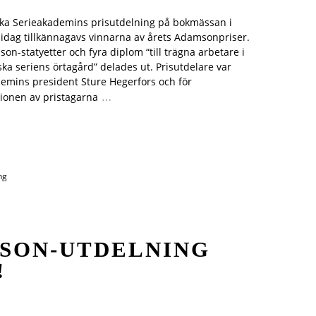
ka Serieakademins prisutdelning på bokmässan i
idag tillkännagavs vinnarna av årets Adamsonpriser.
on-statyetter och fyra diplom “till trägna arbetare i
ka seriens örtagård” delades ut. Prisutdelare var
emins president Sture Hegerfors och för
…
ionen av pristagarna
ng
SON-UTDELNING
!