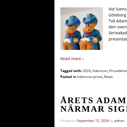
Vid Svens
Göteborg 
Två Adams
den svens
Serieakad
presentat
Read more ›
Tagged with:
2024
,
Adamson
,
Prisutdelni
Posted in
Adamson-priset
,
News
ÅRETS ADAM
NÄRMAR SIG
Posted on
September 15, 2024
by
admin