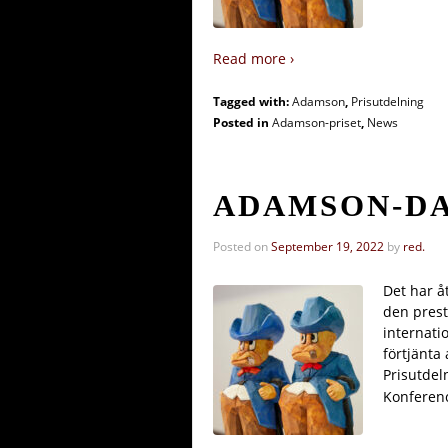
Read more ›
Tagged with:
Adamson
,
Prisutdelning
Posted in
Adamson-priset
,
News
ADAMSON-DA
Posted on
September 19, 2022
by
red.
Det har å
den prest
internati
förtjänta
Prisutdel
Konferenc