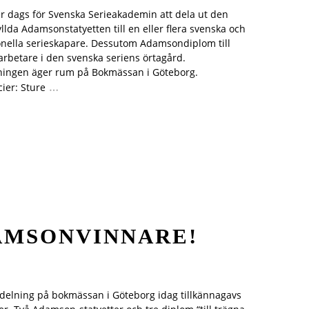
er dags för Svenska Serieakademin att dela ut den
yllda Adamsonstatyetten till en eller flera svenska och
onella serieskapare. Dessutom Adamsondiplom till
 arbetare i den svenska seriens örtagård.
ningen äger rum på Bokmässan i Göteborg.
…
ier: Sture
DAMSONVINNARE!
delning på bokmässan i Göteborg idag tillkännagavs