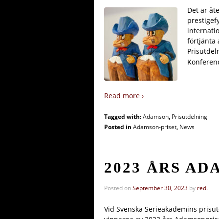
Det är åt
prestigef
internati
förtjänta
Prisutdel
Konferenc
Read more ›
Tagged with:
Adamson
,
Prisutdelning
Posted in
Adamson-priset
,
News
2023 ÅRS A
Posted on
September 30, 2023
by
red.
Vid Svenska Serieakademins prisut