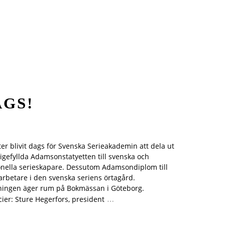
GS!
ter blivit dags för Svenska Serieakademin att dela ut
igefyllda Adamsonstatyetten till svenska och
onella serieskapare. Dessutom Adamsondiplom till
 arbetare i den svenska seriens örtagård.
ningen äger rum på Bokmässan i Göteborg.
…
ier: Sture Hegerfors, president