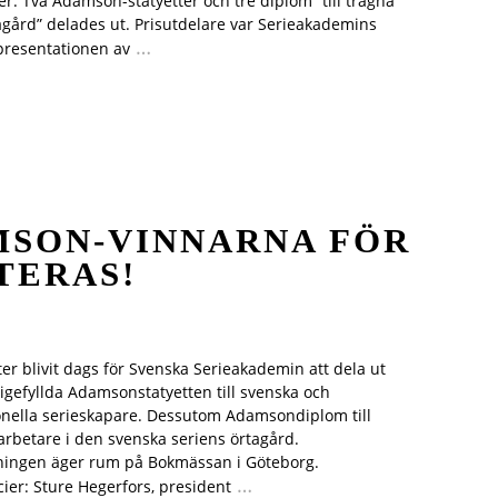
. Två Adamson-statyetter och tre diplom “till trägna
agård” delades ut. Prisutdelare var Serieakademins
…
presentationen av
MSON-VINNARNA FÖR
TERAS!
ter blivit dags för Svenska Serieakademin att dela ut
igefyllda Adamsonstatyetten till svenska och
onella serieskapare. Dessutom Adamsondiplom till
 arbetare i den svenska seriens örtagård.
ningen äger rum på Bokmässan i Göteborg.
…
ier: Sture Hegerfors, president