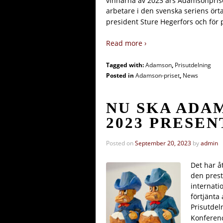
vinnarna av 2023 års Adamsonpriser
arbetare i den svenska seriens ört
president Sture Hegerfors och för 
Read more ›
Tagged with:
Adamson
,
Prisutdelning
Posted in
Adamson-priset
,
News
NU SKA ADA
2023 PRESEN
Posted on
September 20, 2023
by
admin
Det har å
den prest
internati
förtjänta
Prisutdel
Konferenc