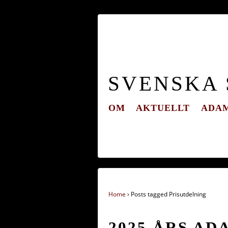
SVENSKA
OM
AKTUELLT
ADAM
Home
›
Posts tagged Prisutdelning
2025 ÅRS A