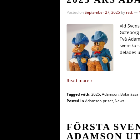
Posted on
September 27, 2025
by
red.
—
Vid Svens
Göteborg 
Två Adams
svenska s
delades 
Read more ›
Tagged with:
2025
,
Adamson
,
Bokmässan
Posted in
Adamson-priset
,
News
FÖRSTA SVE
ADAMSON U