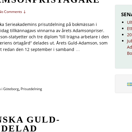
No Comments ↓
SEN
Ul
ka Serieakademins prisutdelning på bokmässan i
Et
idag tillkännagavs vinnarna av årets Adamsonpriser.
20
on-statyetter och tre diplom “till trägna arbetare i den
Ju
eriens örtagård” delades ut. Årets Guld-Adamson, som
Ad
…
ut redan den 12 september i samband
Bo
 i Göteborg
,
Prisutdelning
NSKA GULD-
TDELAD