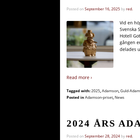
Posted on
September 16, 2025
by
red.
Vid en hö
Svenska S
Hotell Go
gången en
delades u
Read more ›
Tagged with:
2025
,
Adamson
,
Guld-Adam
Posted in
Adamson-priset
,
News
2024 ÅRS A
Posted on
September 28, 2024
by
red.