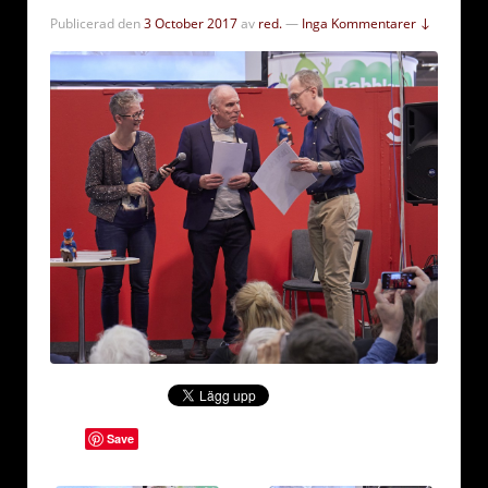
Publicerad den
3 October 2017
av
red.
—
Inga Kommentarer ↓
Save