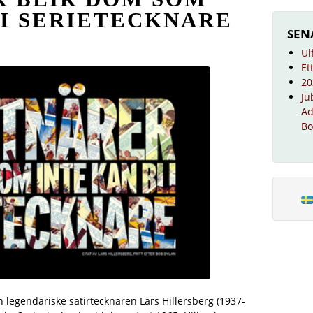
LI SERIETECKNARE
SEN
Ul
Et
20
Ju
Ad
Bo
en legendariske satirtecknaren Lars Hillersberg (1937-