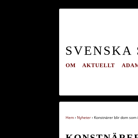
SVENSKA
OM
AKTUELLT
ADAM
Hem
›
Nyheter
›
Konstnärer blir dom som i
KONSTNÄRER