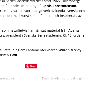
enska Serieakademin vid dess start 1965. Hillersbergs
n omfattande utställning på
Borås konstmuseum
,
ri. Här visas en stor mängd verk av kända svenska och
bination med konst som influerats och inspirerats av
g, som naturligtvis har hämtat material från Åbergs
rs, president i Svenska Serieakademin. Kl. 13 lördagen
cialutställning om Fantomentecknaren
Wilson McCoy
nisten
EWK
.
Save
riefestival
Dags för Adamsonutdelning!
›