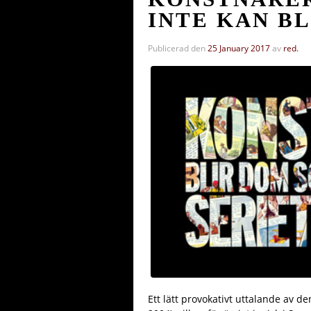
INTE KAN B
Publicerad den
25 January 2017
av
red.
Ett lätt provokativt uttalande av d