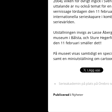
2004), vilken för övrigt ingick i Sv
uttalande är nu också temat för e
vernissage lördagen den 11 februa
internationella serieskapare i kom
serievärlden.
Utställningen invigs av Lasse Åber
museum i Bålsta, och Sture Hegerfo
den 11 februari smäller det!!
På museet visas samtidigt en spe
samt en miniutställning om cartoo
‹
Serieakademin på plats på Örebro se
Publicerad i
Nyheter