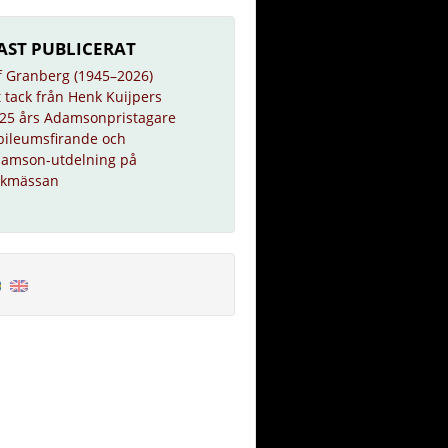
AST PUBLICERAT
f Granberg (1945–2026)
t tack från Henk Kuijpers
25 års Adamsonpristagare
bileumsfirande och
amson-utdelning på
kmässan