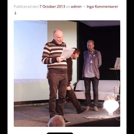
Publicerad den
7 October 2013
av
admin
—
Inga Kommentarer
↓