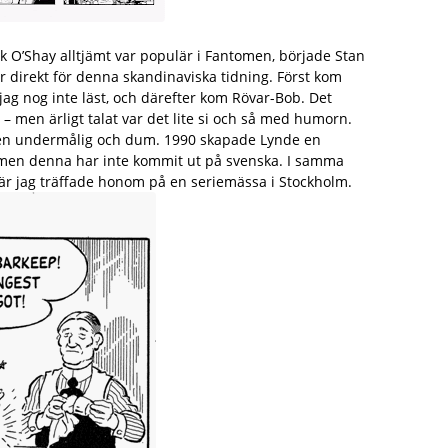
ck O’Shay alltjämt var populär i Fantomen, började Stan
 direkt för denna skandinaviska tidning. Först kom
ag nog inte läst, och därefter kom Rövar-Bob. Det
 men ärligt talat var det lite si och så med humorn.
igen undermålig och dum. 1990 skapade Lynde en
 men denna har inte kommit ut på svenska. I samma
är jag träffade honom på en seriemässa i Stockholm.