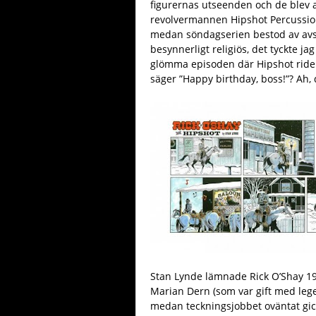
figurernas utseenden och de blev 
revolvermannen Hipshot Percussion
medan söndagserien bestod av avslu
besynnerligt religiös, det tyckte 
glömma episoden där Hipshot rider 
säger ”Happy birthday, boss!”? Ah,
Stan Lynde lämnade Rick O’Shay 1977
Marian Dern (som var gift med leg
medan teckningsjobbet oväntat gick