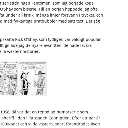
ag serietidningen Fantomen, som jag började köpa
O’Shay som biserie. Till en början hoppade jag ofta
a under all kritik; många linjer försvann i trycket, och
d med fyrkantiga pratbubblor med satt text. Det såg
uppskatta Rick O’Shay, som tydligen var väldigt populär
t gillade jag de nyare avsnitten, de hade läckra
ella westernhistorier.
 1958, då var det en renodlad humorserie som
 sheriff i den lilla staden Conniption. Efter ett par år
ll 1800-talet och vilda västern, snart förändrades även