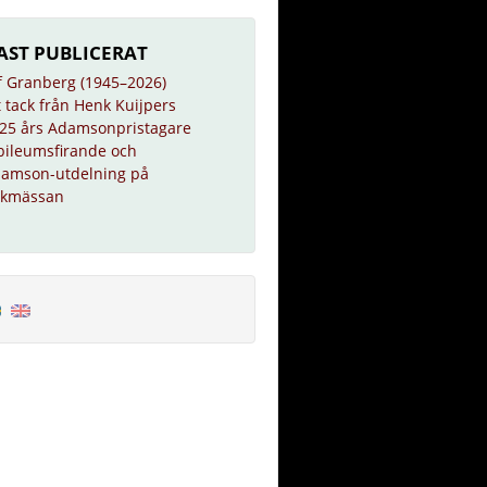
AST PUBLICERAT
f Granberg (1945–2026)
t tack från Henk Kuijpers
25 års Adamsonpristagare
bileumsfirande och
amson-utdelning på
kmässan