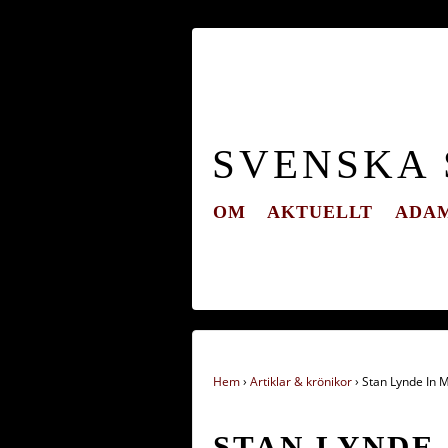
SVENSKA
OM
AKTUELLT
ADAM
Hem
›
Artiklar & krönikor
›
Stan Lynde In
STAN LYNDE