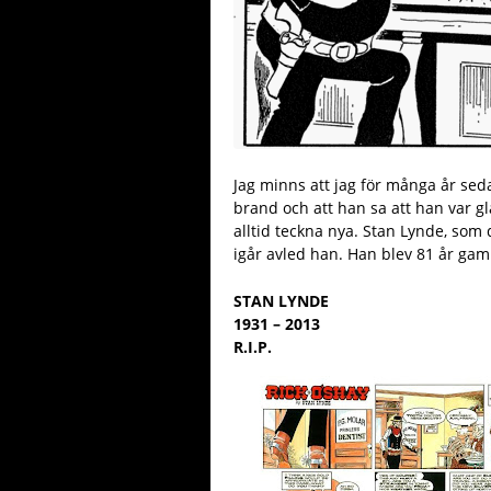
Jag minns att jag för många år sedan
brand och att han sa att han var g
alltid teckna nya. Stan Lynde, som 
igår avled han. Han blev 81 år ga
STAN LYNDE
1931 – 2013
R.I.P.