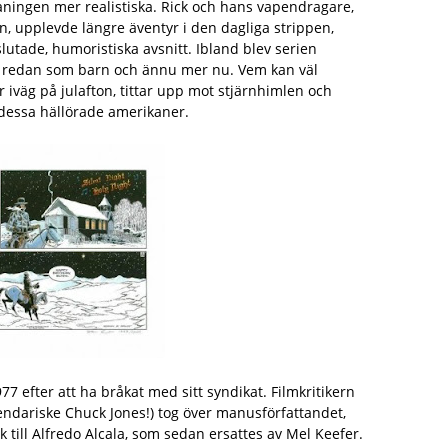
aningen mer realistiska. Rick och hans vapendragare,
, upplevde längre äventyr i den dagliga strippen,
tade, humoristiska avsnitt. Ibland blev serien
jag redan som barn och ännu mer nu. Vem kan väl
iväg på julafton, tittar upp mot stjärnhimlen och
 dessa hällörade amerikaner.
 efter att ha bråkat med sitt syndikat. Filmkritikern
endariske Chuck Jones!) tog över manusförfattandet,
 till Alfredo Alcala, som sedan ersattes av Mel Keefer.