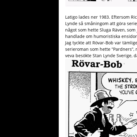
Latigo lades ner 1983. Eftersom Ri
Lynde så småningom att göra serier
något som hette Sluga Räven, som j
handlade om humoristiska ensidor –
Jag tyckte att Rövar-Bob var täml
serieroman som hette ”Pardners”,
veva besökte Stan Lynde Sverige, d