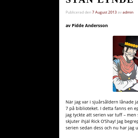
Publicerad den
7 August 2013
av
admin
av Pidde Andersson
När jag var i sjuårsåldern lånade 
7 på biblioteket. I detta fanns en 
jag tyckte att serien var tuff – men
skjuter ihjäl Rick O’Shay! Jag begr
serien sedan dess och nu har jag un