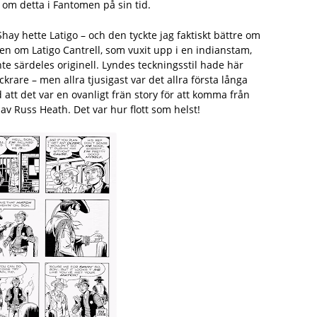
 om detta i Fantomen på sin tid.
Shay hette Latigo – och den tyckte jag faktiskt bättre om
ren om Latigo Cantrell, som vuxit upp i en indianstam,
nte särdeles originell. Lyndes teckningsstil hade här
krare – men allra tjusigast var det allra första långa
att det var en ovanligt frän story för att komma från
av Russ Heath. Det var hur flott som helst!