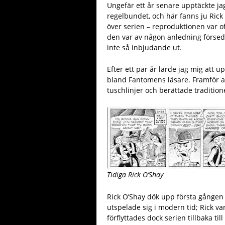
Ungefär ett år senare upptäckte j
regelbundet, och här fanns ju Rick 
över serien – reproduktionen var oft
den var av någon anledning försed
inte så inbjudande ut.
Efter ett par år lärde jag mig att 
bland Fantomens läsare. Framför all
tuschlinjer och berättade tradition
Tidiga Rick O’Shay
Rick O’Shay dök upp första gången
utspelade sig i modern tid; Rick var
förflyttades dock serien tillbaka ti