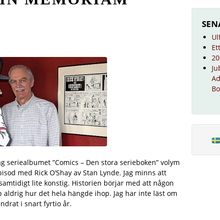
SEN
Ul
Et
20
Ju
Ad
Bo
jag seriealbumet ”Comics – Den stora serieboken” volym
episod med Rick O’Shay av Stan Lynde. Jag minns att
 samtidigt lite konstig. Historien börjar med att någon
ep aldrig hur det hela hängde ihop. Jag har inte läst om
drat i snart fyrtio år.