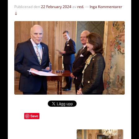
Publicerad den
22 February 2024
av
red.
—
Inga Kommentarer
↓
Save