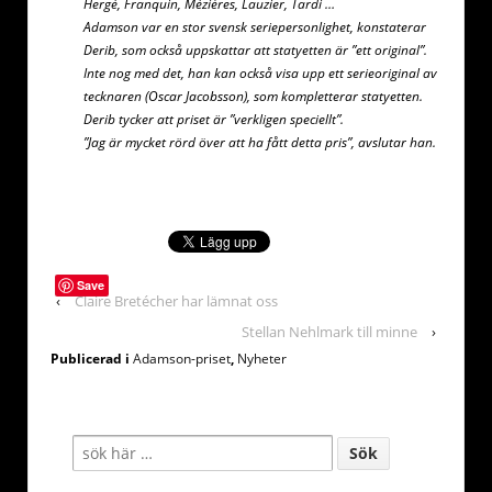
Hergé, Franquin, Mézières, Lauzier, Tardi …
Adamson var en stor svensk seriepersonlighet, konstaterar
Derib, som också uppskattar att statyetten är ”ett original”.
Inte nog med det, han kan också visa upp ett serieoriginal av
tecknaren (Oscar Jacobsson), som kompletterar statyetten.
Derib tycker att priset är ”verkligen speciellt”.
”Jag är mycket rörd över att ha fått detta pris”, avslutar han.
Save
‹
Claire Bretécher har lämnat oss
Stellan Nehlmark till minne
›
Publicerad i
Adamson-priset
,
Nyheter